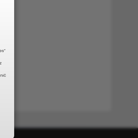
es”
z
dnić