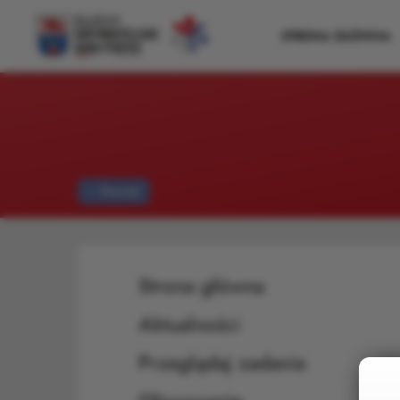
STRONA GŁÓWNA
Powrót
Strona główna
Aktualności
Przeglądaj zadania