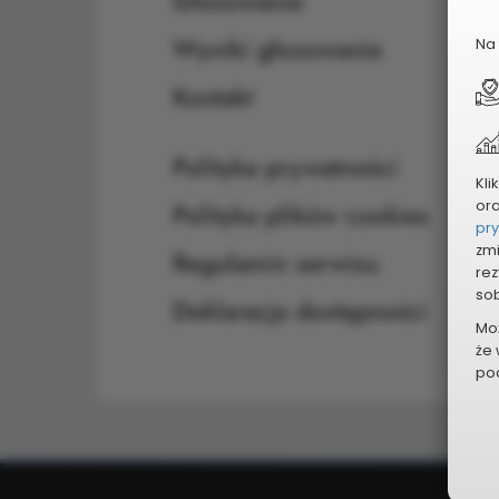
Głosowanie
Wyniki głosowania
Na 
Kontakt
Polityka prywatności
Kli
or
Polityka plików cookies
pr
zmi
Regulamin serwisu
rez
sob
Deklaracja dostępności
Mo
że 
pod