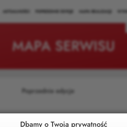
AKTUALNOŚCI
POPRZEDNIE EDYCJE
MAPA REALIZACJI
WYNI
MAPA SERWISU
Poprzednie edycje
Dbamy o Twoją prywatność