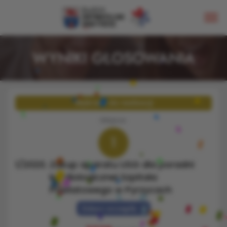
WYNIKI GŁOSOWANIA
Wybrany do realizacji
Miejsce:
1
1/2020.
Zakup aparatu USG dla poradni
kardiologicznej Szpitala
Powiatowego w Pyrzycach
Zobacz szczegóły