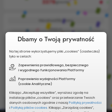
3379
głosów
Niezakwalifikowany
Miejsce:
Dbamy o Twoją prywatność
2
3/2020.
Budowa rowerowego placu zabaw
Na tej stronie wykorzystujemy pliki „cookies” (ciasteczka)
PUMPTRACKU przy Szkole
tyko w celach:
Podstawowej ul. Rejtana 6
Zapewnienia prawidłowego, bezpiecznego
w Pyrzycach.
i wygodnego funkcjonowania Platformy
Zobacz szczegóły
Poprawienia wydajności Platformy
(cookie Analityczne)
1727
głosów
Klikając „Akceptuję wszystkie”, wyrażasz zgodę na
instalację plików „cookies” oraz przetwarzanie Twoich
danych osobowych zgodnie z naszą
Polityką prywatności
i
Polityką plików cookies.
Klikając „Zarządzaj cookies”,