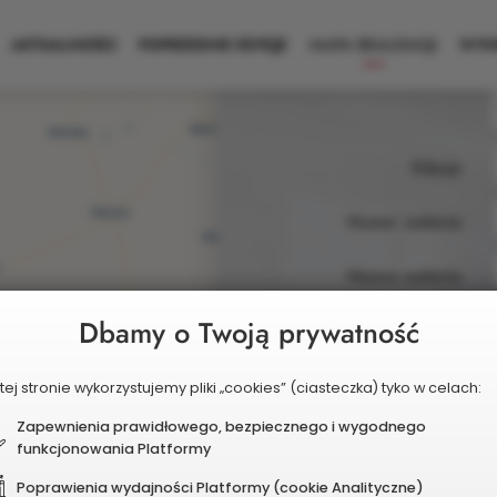
AKTUALNOŚCI
POPRZEDNIE EDYCJE
MAPA REALIZACJI
WYNI
Mapa
Edycja
realizacji
Numer zadania
Nazwa zadania
Dbamy o Twoją prywatność
Zadania wybrane do re
tej stronie wykorzystujemy pliki „cookies” (ciasteczka) tyko w celach:
Skrócona
20
nazwa
Zapewnienia prawidłowego, bezpiecznego i wygodnego
1/2020.
Zakup aparatu
funkcjonowania Platformy
edycji
Skrócona
20
18
Powiatowego w Pyrzyc
nazwa
Poprawienia wydajności Platformy (cookie Analityczne)
edycji