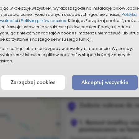
Planowany koszt:
99 000 zł
kając „Akceptuję wszystkie”, wyrażasz zgodę na instalację plików „cooki
az przetwarzanie Twoich danych osobowych zgodnie z naszą
Polityką
Pokaż na mapie
Szczegóły
ywatności
i
Polityką plików cookies.
Klikając „Zarządzaj cookies”, możes
enić swoje ustawienia w zakresie plików cookies. Pamiętaj jednak –
ygnując z niektórych rodzajów cookies, możesz uniemożliwić lub utru
Zadania wybrane do re
Skrócona
19
ie korzystanie z naszego serwisu i jego funkcji.
nazwa
żesz cofnąć lub zmienić zgody w dowolnym momencie. Wystarczy,
1/2019.
Zakup dla Szp
edycji
Skrócona
wybierzesz „Ustawienia plików cookies” w stopce każdej z naszych
19
do wideoendoskopii 1
nazwa
stron.
edycji
Planowany koszt:
249 999,11 zł
Zarządzaj cookies
Akceptuj wszystkie
w nowym okn
Szczegóły zadania
Zadania wybrane do re
Skrócona
18
nazwa
1.
Remont świetlicy wie
edycji
Skrócona
18
pomieszczenia na łazi
nazwa
edycji
Planowany koszt:
Leaflet
|
©
OpenStreetMap