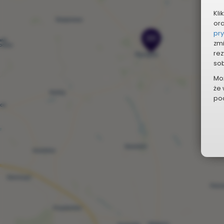
Kli
or
pr
20
zmi
rez
sob
Mo
że 
pod