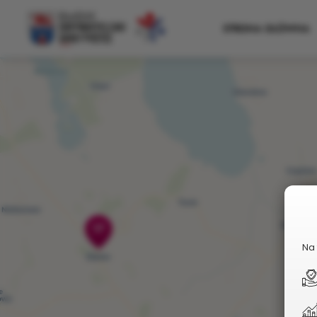
+
STRONA GŁÓWNA
−
17
Na 