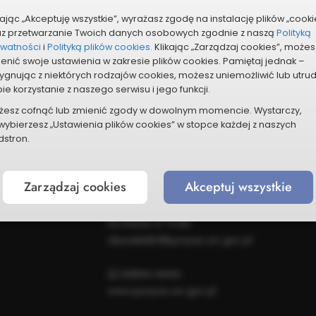
pobrania
Do pobrania
kając „Akceptuję wszystkie”, wyrażasz zgodę na instalację plików „cooki
az przetwarzanie Twoich danych osobowych zgodnie z naszą
Polityką
ywatności
i
Polityką plików cookies.
Klikając „Zarządzaj cookies”, możes
enić swoje ustawienia w zakresie plików cookies. Pamiętaj jednak –
ygnując z niektórych rodzajów cookies, możesz uniemożliwić lub utru
ie korzystanie z naszego serwisu i jego funkcji.
żesz cofnąć lub zmienić zgody w dowolnym momencie. Wystarczy,
wybierzesz „Ustawienia plików cookies” w stopce każdej z naszych
stron.
Kontakt
Nr telefonu:
Zarządzaj cookies
Akceptuj wszystkie
91 39 70 369
Adres e-mail:
obywatelski@pyrzyce.um.gov.pl
Adres www:
www.pyrzyce.um.gov.pl