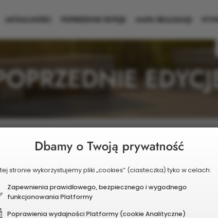
AKTUALNOŚCI
POPRZEDNIE EDYCJE
MAPA REALIZACJI
WYNI
POPRZEDNIE EDYCJ
Dbamy o Twoją prywatność
dycja 2018
Edycja 2017
tej stronie wykorzystujemy pliki „cookies” (ciasteczka) tyko w celach:
alności
Aktualności
Zapewnienia prawidłowego, bezpiecznego i wygodnego
szone zadania
Zgłoszone zadania
funkcjonowania Platformy
iki
Wyniki
Poprawienia wydajności Platformy (cookie Analityczne)