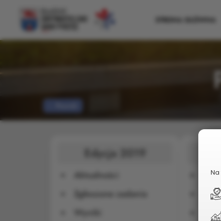
STRONA GŁÓWNA
Powrót
Edycja 2019
E
Na 
Aktualności
Aktu
Zgłoszone zadania
Zgło
Wyniki
Wyn